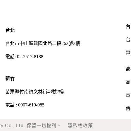
台
台北
台
台北市中山區建國北路二段262號2樓
電
電話:
02-2517-8188
高
新竹
高
苗栗縣竹南鎮文林街43號7樓
電
電話 :
0907-619-085
傳真
erity Co., Ltd. 保留一切權利。
隱私權政策