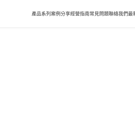
產品系列
案例分享
經營指南
常見問題
聯絡我們
最
POS先結版
經二十幾年，不斷更新改良，現今成為全台