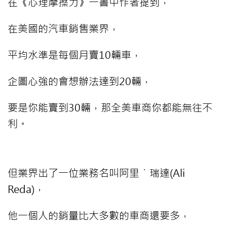
在《心理摩擦力》一書中作者提到，
在美國的汽車銷售業界，
平均水準是每個月賣10輛車，
企圖心強的會想辦法達到20輛，
要是你能賣到30輛，
那全美車商你都能無往不
利。
但業界出了一位業務名叫阿里˙瑞達(Ali
Reda)，
他一個人的銷量比大多數的車商還要多，