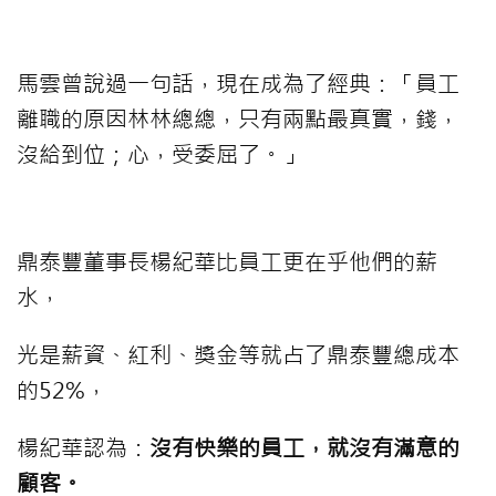
馬雲曾說過一句話，現在成為了經典：「員工
離職的原因林林總總，只有兩點最真實，錢，
沒給到位；心，受委屈了。」
鼎泰豐董事長楊紀華比員工更在乎他們的薪
水，
光是薪資、紅利、獎金等就占了鼎泰豐總成本
的52%，
楊紀華認為：
沒有快樂的員工，就沒有滿意的
顧客。