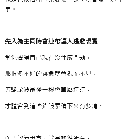
事。
⠀⠀⠀
先入為主同時會連帶讓人逃避現實，
當你覺得自己現在沒什麼問題，
那很多不好的跡象就會視而不見，
等駱駝被最後一根稻草壓垮時，
才體會到這些錯誤累積下來有多痛。
⠀⠀⠀
而「認清現實」就是關鍵所在，