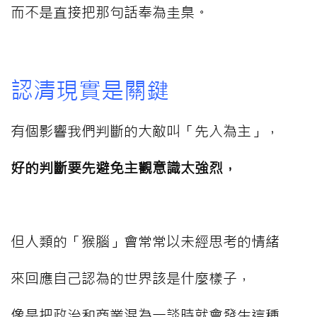
而不是直接把那句話奉為圭臬。
⠀⠀⠀
認清現實是關鍵
有個影響我們判斷的大敵叫「先入為主」，
好的判斷要先避免主觀意識太強烈，
⠀⠀⠀
但人類的「猴腦」會常常以未經思考的情緒
來回應自己認為的世界該是什麼樣子，
像是把政治和商業混為一談時就會發生這種