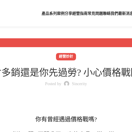
產品系列
案例分享
經營指南
常見問題
聯絡我們
最新消
經營妙計
多銷還是你先過勞? 小心價格
Posted by
Sincerity
你有曾經遇過價格戰嗎?