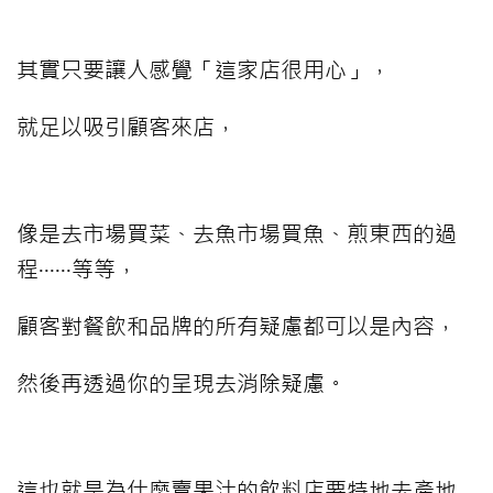
其實只要讓人感覺「這家店很用心」，
就足以吸引顧客來店，
像是去市場買菜、去魚市場買魚、煎東西的過
程‧‧‧‧‧‧等等，
顧客對餐飲和品牌的所有疑慮都可以是內容，
然後再透過你的呈現去消除疑慮。
這也就是為什麼賣果汁的飲料店要特地去產地