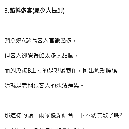
3.餡料多寡(最少人提到)
⠀⠀⠀
鯛魚燒A認為客人喜歡餡多，
但客人卻覺得餡太多太甜膩，
而鯛魚燒B主打的是現場製作，剛出爐熱騰騰，
這就是老闆跟客人的想法差異。
⠀⠀⠀
那這樣的話，兩家優點結合一下不就無敵了嗎?