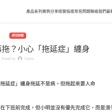
產品系列
案例分享
經營指南
常見問題
聯絡我們
最
成功訣竅
再拖？小心「拖延症」纏身
Posted by
Calvin
「拖延症」纏身
拖延不是病，但拖起來要人命
他在下班前完成，
但小明並沒有優先完成它，
而是滑