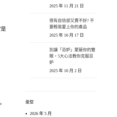
2025 年 11 月 21 日
。
很有自信卻又賣不好? 不
要輕易愛上你的產品
實是
2025 年 10 月 17 日
別讓「忌妒」蒙蔽你的雙
眼，5大心法教你克服忌
妒
2025 年 10 月 2 日
彙整
。
2026 年 5 月