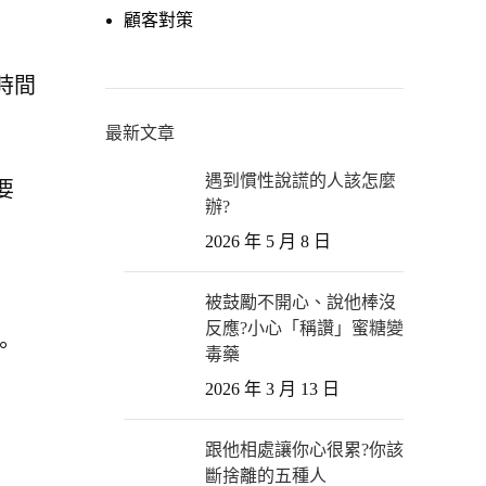
顧客對策
時間
最新文章
遇到慣性說謊的人該怎麼
要
辦?
2026 年 5 月 8 日
被鼓勵不開心、說他棒沒
反應?小心「稱讚」蜜糖變
。
毒藥
2026 年 3 月 13 日
。
跟他相處讓你心很累?你該
斷捨離的五種人