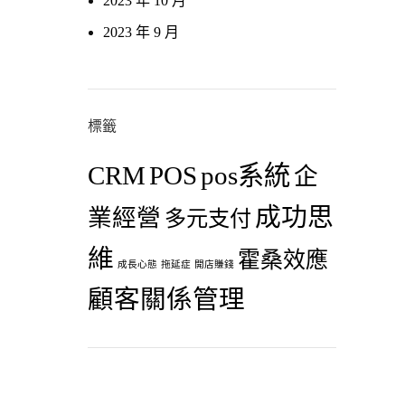
2023 年 10 月
2023 年 9 月
標籤
CRM
POS
pos系統
企
成功思
業經營
多元支付
維
霍桑效應
成長心態
拖延症
開店賺錢
顧客關係管理