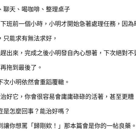
、聊天、喝咖啡、整理桌子
了下班前一個小時，
小明才開始急著處理任務，
因為
，只能求有無法求好，
西趕出來，
完成之後小明發自內心想著，
下次絕對不
再
拖到最後了。
下次小明依然會重蹈覆轍。
有治好它，
你會很容易會庸庸碌碌的活著，甚至更糟
症是怎麼回事？
能治好嗎？
到讓你想罵「歸剛欸！」
那本篇會是你的一帖良藥