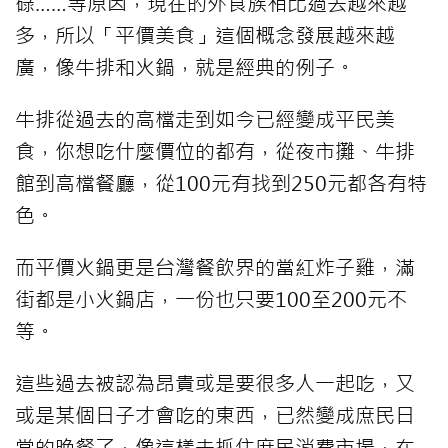
碌……等原因，現在的外食族相比過去越來越
多，所以「平價美食」這個概念發展越來越
廣，像牛排和火鍋，就是經典的例子。
牛排從過去的高檔走到如今已經變成平民美
食，你想吃什麼價位的都有，從夜市攤、牛排
館到高檔餐廳，從100元有找到250元都各有特
色。
而平價火鍋更是台灣餐飲界的當紅炸子雞，滿
街都是小火鍋店，一份也只要100至200元不
等。
這些過去被認為昂貴或是要很多人一起吃，又
或是某個日子才會吃的東西，已然變成庶民日
常的晚餐了，像這樣去抓住庶民消費市場，在